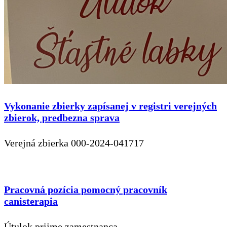
Vykonanie zbierky zapísanej v registri verejných
zbierok, predbezna sprava
Verejná zbierka 000-2024-041717
Pracovná pozícia pomocný pracovník
canisterapia
Útulok prijme zamestnanca.