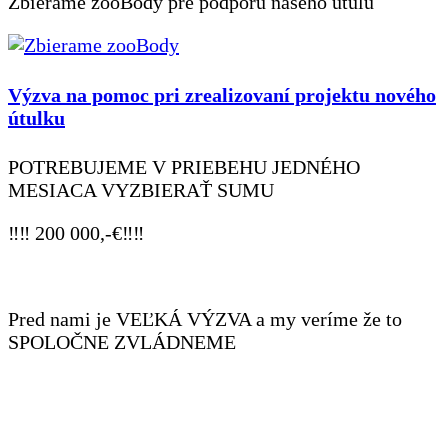
Zbierame zooBody pre podporu našeho útulu
Výzva na pomoc pri zrealizovaní projektu nového
útulku
POTREBUJEME V PRIEBEHU JEDNÉHO
MESIACA VYZBIERAŤ SUMU
‼️‼️ 200 000,-€‼️‼️
Pred nami je VEĽKÁ VÝZVA a my veríme že to
SPOLOČNE ZVLÁDNEME