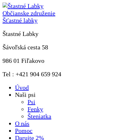
Občianske združenie
Šťastné labky
Štastné Labky
Šávoľská cesta 58
986 01 Fiľakovo
Tel : +421 904 659 924
Úvod
Naši psi
Psi
Fenky
Šteniatka
O nás
Pomoc
Darujte 2%