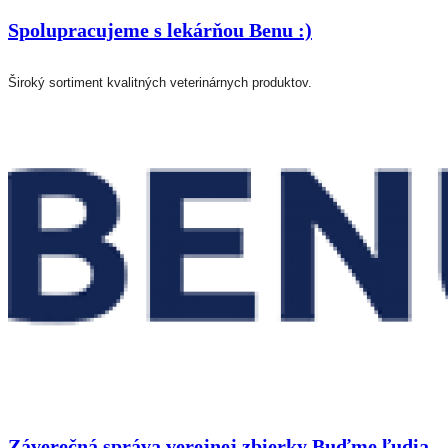
Spolupracujeme s lekárňou Benu :)
Široký sortiment kvalitných veterinárnych produktov.
Záverečná správa verejnej zbierky Buďme ľudia