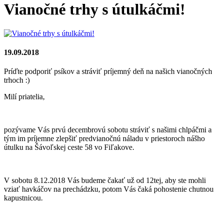
Vianočné trhy s útulkáčmi!
19.09.2018
Príďte podporiť psíkov a stráviť príjemný deň na našich vianočných
trhoch :)
Milí priatelia,
pozývame Vás prvú decembrovú sobotu stráviť s našimi chlpáčmi a
tým im príjemne zlepšiť predvianočnú náladu v priestoroch nášho
útulku na Šávoľskej ceste 58 vo Fiľakove.
V sobotu 8.12.2018 Vás budeme čakať už od 12tej, aby ste mohli
vziať havkáčov na prechádzku, potom Vás čaká pohostenie chutnou
kapustnicou.