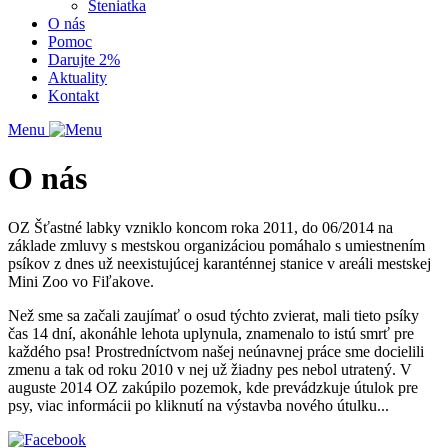
Šteniatka
O nás
Pomoc
Darujte 2%
Aktuality
Kontakt
Menu
O nás
OZ Šťastné labky vzniklo koncom roka 2011, do 06/2014 na
základe zmluvy s mestskou organizáciou pomáhalo s umiestnením
psíkov z dnes už neexistujúcej karanténnej stanice v areáli mestskej
Mini Zoo vo Fiľakove.
Než sme sa začali zaujímať o osud týchto zvierat, mali tieto psíky
čas 14 dní, akonáhle lehota uplynula, znamenalo to istú smrť pre
každého psa! Prostredníctvom našej neúnavnej práce sme docielili
zmenu a tak od roku 2010 v nej už žiadny pes nebol utratený. V
auguste 2014 OZ zakúpilo pozemok, kde prevádzkuje útulok pre
psy, viac informácii po kliknutí na výstavba nového útulku...