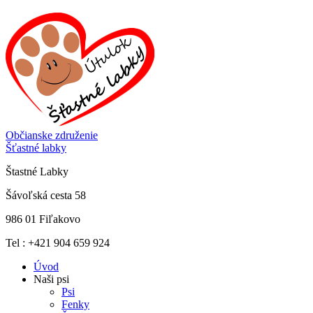
Občianske združenie
Šťastné labky
Štastné Labky
Šávoľská cesta 58
986 01 Fiľakovo
Tel : +421 904 659 924
Úvod
Naši psi
Psi
Fenky